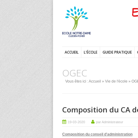
E
ACCUEIL
L'ÉCOLE
GUIDE PRATIQUE
OGEC
Vous êtes ici :
Accueil
»
Vie de l'école
» OG
Composition du CA d
19-03-2020
par Administrateur
Composition du conseil d'administration