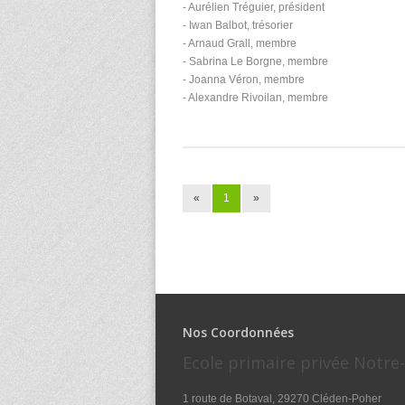
- Aurélien Tréguier, président
- Iwan Balbot, trésorier
- Arnaud Grall, membre
- Sabrina Le Borgne, membre
- Joanna Véron, membre
- Alexandre Rivoilan, membre
«
1
»
Nos Coordonnées
Ecole primaire privée Notr
1 route de Botaval, 29270 Cléden-Poher